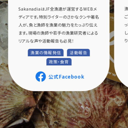
SakanadiaはJF全漁連が運営するWEBメ
ディアです。特別ライターのさかなクンや著名
人が、魚と漁師を漁業の魅力をたっぷり伝え
ます。現場の漁師や若手の漁業研究者による
リアルな声や活動報告も必見！
漁業の情報発信
活動報告
政策・食育
公式Facebook