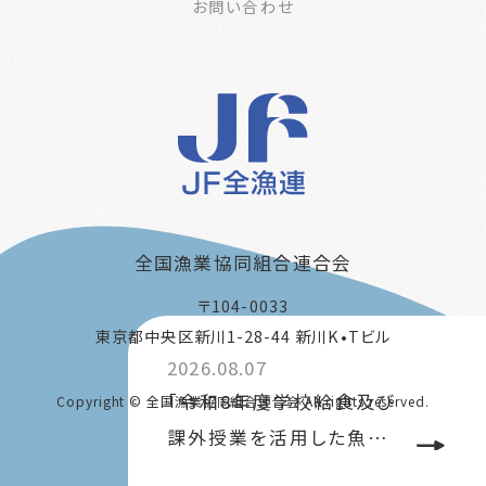
お問い合わせ
全国漁業協同組合連合会
〒104-0033
東京都中央区新川1-28-44 新川K•Tビル
2026.08.07
「令和8年度学校給食及び
Copyright © 全国漁業協同組合連合会 All rights reserved.
課外授業を活用した魚…